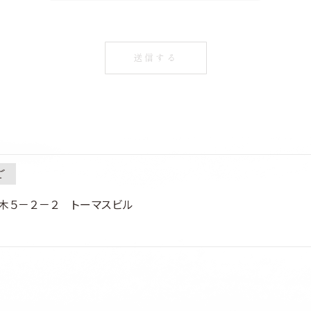
で
六本木５－２－２ トーマスビル