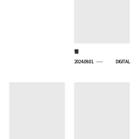
蕾
2024.09.01
DIGITAL