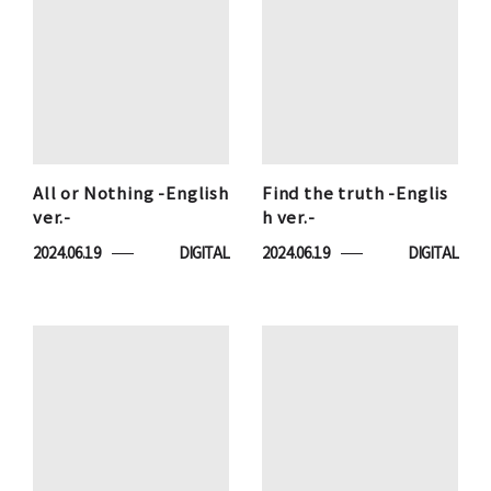
All or Nothing -English
Find the truth -Englis
ver.-
h ver.-
2024.06.19
DIGITAL
2024.06.19
DIGITAL