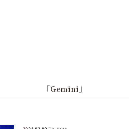
「Gemini」
2024.03.09
Release