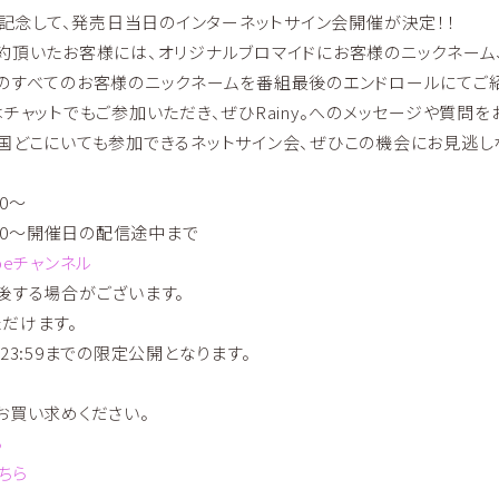
の発売を記念して、発売日当日のインターネットサイン会開催が決定！！
約頂いたお客様には、オリジナルブロマイドにお客様のニックネーム
のすべてのお客様のニックネームを番組最後のエンドロールにてご紹
チャットでもご参加いただき、ぜひRainy。へのメッセージや質問を
国どこにいても参加できるネットサイン会、ぜひこの機会にお見逃し
00～
9:00～開催日の配信途中まで
ubeチャンネル
後する場合がございます。
だけます。
 23:59までの限定公開となります。
お買い求めください。
ら
ちら