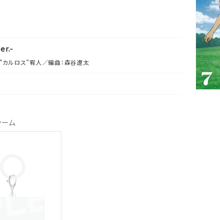
er.-
清水"カルロス”宥人／編曲：森谷遼太
ャーム