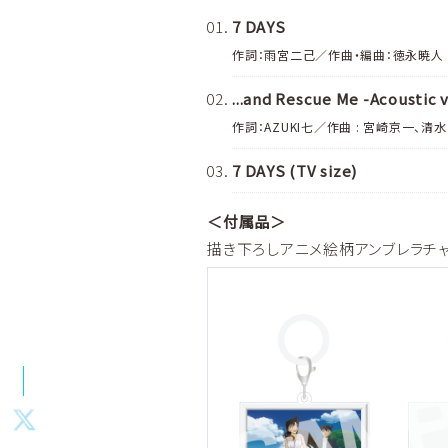
7 DAYS
作詞：雨宮二己／作曲・編曲：徳永暁人
...and Rescue Me -Acoustic v
作詞：AZUKI七／作曲 : 宮崎京一、
7 DAYS (TV size)
＜付属品＞
描き下ろしアニメ絵柄アンブレラチ