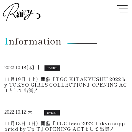
I
nformation
2022.10.18
[木]
EVENT
11月19日（土）開催『TGC KITAKYUSHU 2022 b
y TOKYO GIRLS COLLECTION』OPENING AC
Tとして出演！
2022.10.12
[木]
EVENT
11月13日（日）開催『TGC teen 2022 Tokyo supp
orted by Up-T』OPENING ACTとして出演！