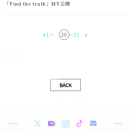
「Find the truth」MV公開
1
…
20
…
21
BACK